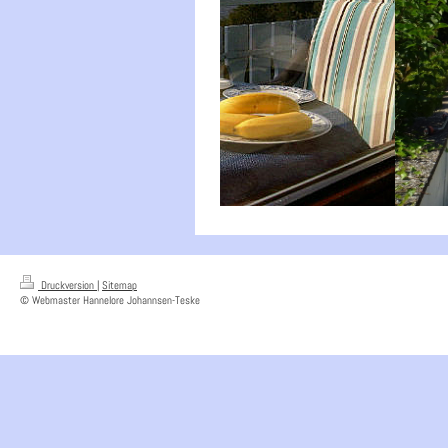
Druckversion
|
Sitemap
© Webmaster Hannelore Johannsen-Teske